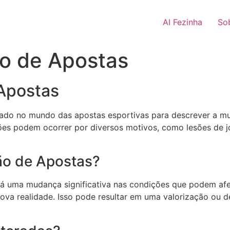
AI Fezinha
So
ão de Apostas
 Apostas
izado no mundo das apostas esportivas para descrever a m
ões podem ocorrer por diversos motivos, como lesões de j
ão de Apostas?
 uma mudança significativa nas condições que podem afeta
 nova realidade. Isso pode resultar em uma valorização ou