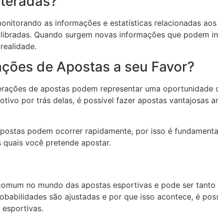
lteradas?
nitorando as informações e estatísticas relacionadas aos 
uilibradas. Quando surgem novas informações que podem inf
realidade.
ações de Apostas a seu Favor?
terações de apostas podem representar uma oportunidade de
ivo por trás delas, é possível fazer apostas vantajosas a
apostas podem ocorrer rapidamente, por isso é fundamental
 quais você pretende apostar.
comum no mundo das apostas esportivas e pode ser tanto
bilidades são ajustadas e por que isso acontece, é possív
 esportivas.