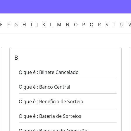
E
F
G
H
I
J
K
L
M
N
O
P
Q
R
S
T
U
B
O que é : Bilhete Cancelado
O que é : Banco Central
O que é : Benefício de Sorteio
O que é : Bateria de Sorteios
O que é : Bancada de Apuração