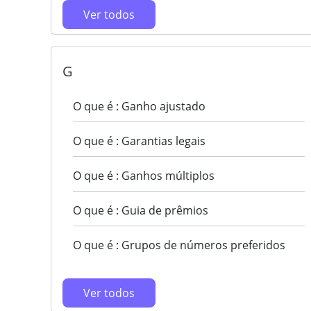
Ver todos
G
O que é : Ganho ajustado
O que é : Garantias legais
O que é : Ganhos múltiplos
O que é : Guia de prêmios
O que é : Grupos de números preferidos
Ver todos