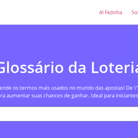
AI Fezinha
So
Glossário da Loteri
svende os termos mais usados no mundo das apostas! De \
ra aumentar suas chances de ganhar. Ideal para iniciantes