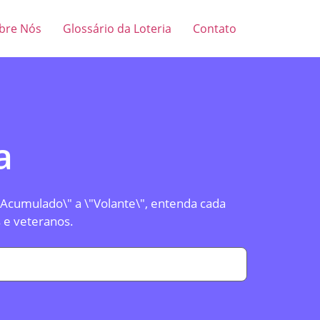
bre Nós
Glossário da Loteria
Contato
a
"Acumulado\" a \"Volante\", entenda cada
 e veteranos.