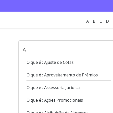
A
B
C
D
A
O que é : Ajuste de Cotas
O que é : Aproveitamento de Prêmios
O que é : Assessoria Jurídica
O que é : Ações Promocionais
O que é : Atribuição de Números