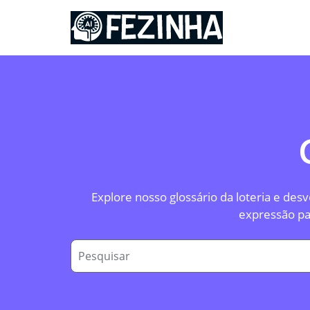
Ir
para
o
conteúdo
Explore nosso glossário da loteria e de
expressão pa