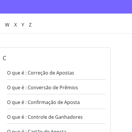
V
W
X
Y
Z
C
O que é : Correção de Apostas
O que é : Conversão de Prêmios
O que é : Confirmação de Aposta
O que é : Controle de Ganhadores
O que é : Cartão de Aposta