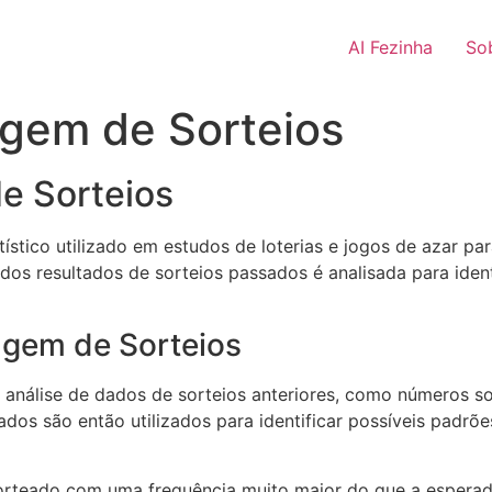
AI Fezinha
So
agem de Sorteios
e Sorteios
tico utilizado em estudos de loterias e jogos de azar para
dos resultados de sorteios passados é analisada para iden
gem de Sorteios
 análise de dados de sorteios anteriores, como números so
dos são então utilizados para identificar possíveis padrõ
rteado com uma frequência muito maior do que a esperada 