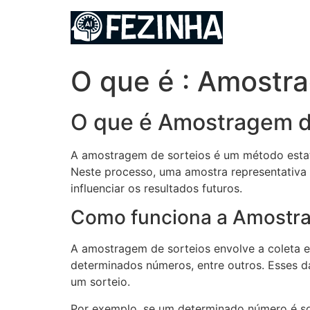
Ir
para
o
conteúdo
O que é : Amostr
O que é Amostragem d
A amostragem de sorteios é um método estatís
Neste processo, uma amostra representativa 
influenciar os resultados futuros.
Como funciona a Amostra
A amostragem de sorteios envolve a coleta e
determinados números, entre outros. Esses da
um sorteio.
Por exemplo, se um determinado número é so