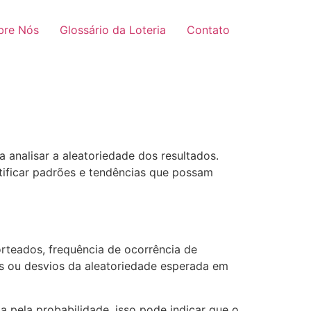
bre Nós
Glossário da Loteria
Contato
 analisar a aleatoriedade dos resultados.
tificar padrões e tendências que possam
rteados, frequência de ocorrência de
es ou desvios da aleatoriedade esperada em
pela probabilidade, isso pode indicar que o