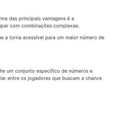
Uma das principais vantagens é a
ocupar com combinações complexas.
e a torna acessível para um maior número de
olhe um conjunto específico de números e
ar entre os jogadores que buscam a chance