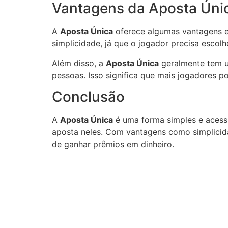
Vantagens da Aposta Úni
A
Aposta Única
oferece algumas vantagens em
simplicidade, já que o jogador precisa esc
Além disso, a
Aposta Única
geralmente tem u
pessoas. Isso significa que mais jogadores p
Conclusão
A
Aposta Única
é uma forma simples e acessí
aposta neles. Com vantagens como simplicid
de ganhar prêmios em dinheiro.