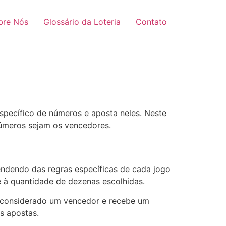
bre Nós
Glossário da Loteria
Contato
specífico de números e aposta neles. Neste
números sejam os vencedores.
endendo das regras específicas de cada jogo
e à quantidade de dezenas escolhidas.
é considerado um vencedor e recebe um
s apostas.