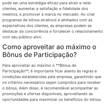
pode ser uma estratégia eficaz para atrair e reter
clientes, aumentar a satisfação e fidelidade dos
mesmos, e promover a marca no mercado. Ao criar
programas de bônus atrativos e alinhados com as
expectativas dos clientes, as empresas podem se
destacar da concorrência e fortalecer o relacionamento
com seu público-alvo.
Como aproveitar ao máximo o
Bônus de Participação?
Para aproveitar ao máximo o **Bônus de
Participação**, é importante ficar atento às regras e
condições estabelecidas pela empresa, garantindo que
os critérios necessários sejam cumpridos para receber
o bônus. Além disso, é recomendável acompanhar as
promoções e ofertas disponíveis, aproveitando as
oportunidades para maximizar os benefícios do bônus.