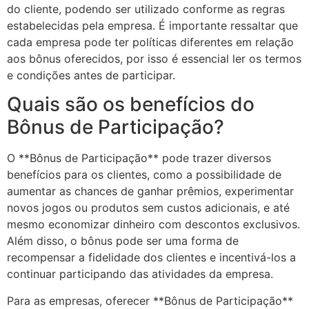
do cliente, podendo ser utilizado conforme as regras
estabelecidas pela empresa. É importante ressaltar que
cada empresa pode ter políticas diferentes em relação
aos bônus oferecidos, por isso é essencial ler os termos
e condições antes de participar.
Quais são os benefícios do
Bônus de Participação?
O **Bônus de Participação** pode trazer diversos
benefícios para os clientes, como a possibilidade de
aumentar as chances de ganhar prêmios, experimentar
novos jogos ou produtos sem custos adicionais, e até
mesmo economizar dinheiro com descontos exclusivos.
Além disso, o bônus pode ser uma forma de
recompensar a fidelidade dos clientes e incentivá-los a
continuar participando das atividades da empresa.
Para as empresas, oferecer **Bônus de Participação**