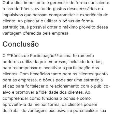
Outra dica importante é gerenciar de forma consciente
o uso do bônus, evitando gastos desnecessários ou
impulsivos que possam comprometer a experiência do
cliente. Ao planejar e utilizar o bônus de forma
estratégica, é possível obter o máximo proveito dessa
vantagem oferecida pela empresa.
Conclusão
O **Bônus de Participação** é uma ferramenta
poderosa utilizada por empresas, incluindo loterias,
para recompensar e incentivar a participação dos
clientes. Com benefícios tanto para os clientes quanto
para as empresas, o bônus pode ser uma estratégia
eficaz para fortalecer o relacionamento com o público-
alvo e promover a fidelidade dos clientes. Ao
compreender como funciona o bônus e como
aproveitá-lo da melhor forma, os clientes podem
desfrutar de vantagens exclusivas e potencializar sua