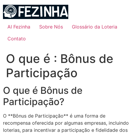
Ir
para
o
conteúdo
AI Fezinha
Sobre Nós
Glossário da Loteria
Contato
O que é : Bônus de
Participação
O que é Bônus de
Participação?
O **Bônus de Participação** é uma forma de
recompensa oferecida por algumas empresas, incluindo
loterias, para incentivar a participação e fidelidade dos