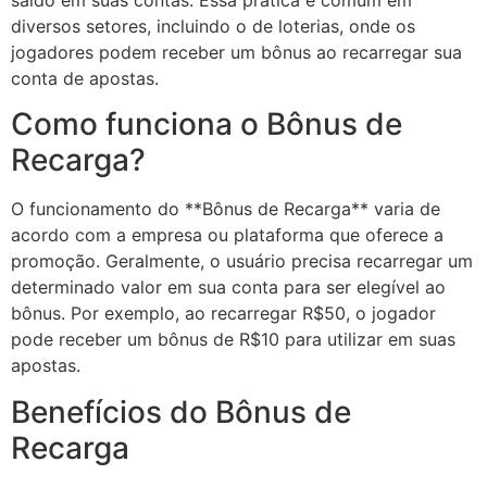
saldo em suas contas. Essa prática é comum em
diversos setores, incluindo o de loterias, onde os
jogadores podem receber um bônus ao recarregar sua
conta de apostas.
Como funciona o Bônus de
Recarga?
O funcionamento do **Bônus de Recarga** varia de
acordo com a empresa ou plataforma que oferece a
promoção. Geralmente, o usuário precisa recarregar um
determinado valor em sua conta para ser elegível ao
bônus. Por exemplo, ao recarregar R$50, o jogador
pode receber um bônus de R$10 para utilizar em suas
apostas.
Benefícios do Bônus de
Recarga