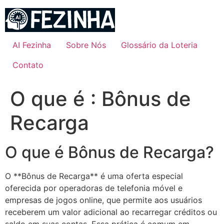
Ir
para
o
conteúdo
AI Fezinha
Sobre Nós
Glossário da Loteria
Contato
O que é : Bônus de
Recarga
O que é Bônus de Recarga?
O **Bônus de Recarga** é uma oferta especial
oferecida por operadoras de telefonia móvel e
empresas de jogos online, que permite aos usuários
receberem um valor adicional ao recarregar créditos ou