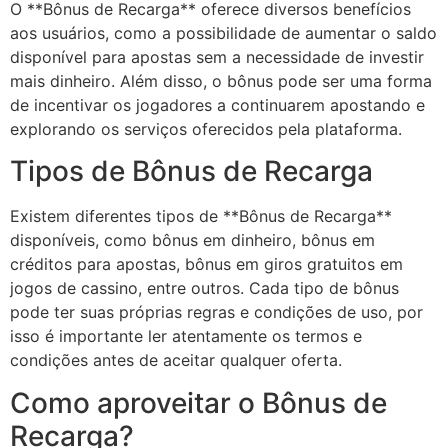
O **Bônus de Recarga** oferece diversos benefícios
aos usuários, como a possibilidade de aumentar o saldo
disponível para apostas sem a necessidade de investir
mais dinheiro. Além disso, o bônus pode ser uma forma
de incentivar os jogadores a continuarem apostando e
explorando os serviços oferecidos pela plataforma.
Tipos de Bônus de Recarga
Existem diferentes tipos de **Bônus de Recarga**
disponíveis, como bônus em dinheiro, bônus em
créditos para apostas, bônus em giros gratuitos em
jogos de cassino, entre outros. Cada tipo de bônus
pode ter suas próprias regras e condições de uso, por
isso é importante ler atentamente os termos e
condições antes de aceitar qualquer oferta.
Como aproveitar o Bônus de
Recarga?