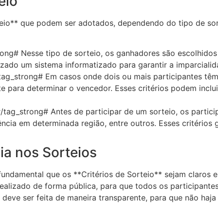
eio
rteio** que podem ser adotados, dependendo do tipo de sor
rong# Nesse tipo de sorteio, os ganhadores são escolhidos
lizado um sistema informatizado para garantir a imparciali
tag_strong# Em casos onde dois ou mais participantes tê
e para determinar o vencedor. Esses critérios podem inclui
#/tag_strong# Antes de participar de um sorteio, os partici
dência em determinada região, entre outros. Esses critéri
ia nos Sorteios
é fundamental que os **Critérios de Sorteio** sejam claros 
alizado de forma pública, para que todos os participantes
deve ser feita de maneira transparente, para que não haja