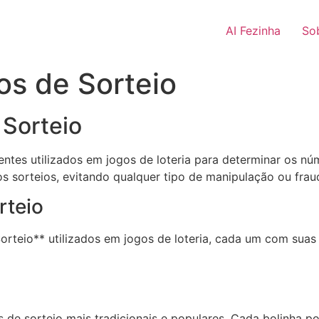
AI Fezinha
So
os de Sorteio
 Sorteio
tes utilizados em jogos de loteria para determinar os núm
os sorteios, evitando qualquer tipo de manipulação ou frau
rteio
orteio** utilizados em jogos de loteria, cada um com suas 
de sorteio mais tradicionais e populares. Cada bolinha p