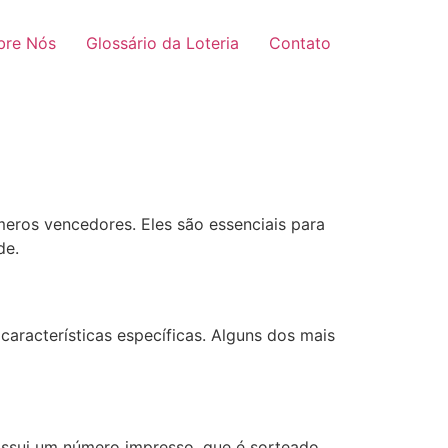
bre Nós
Glossário da Loteria
Contato
eros vencedores. Eles são essenciais para
de.
características específicas. Alguns dos mais
ossui um número impresso, que é sorteado