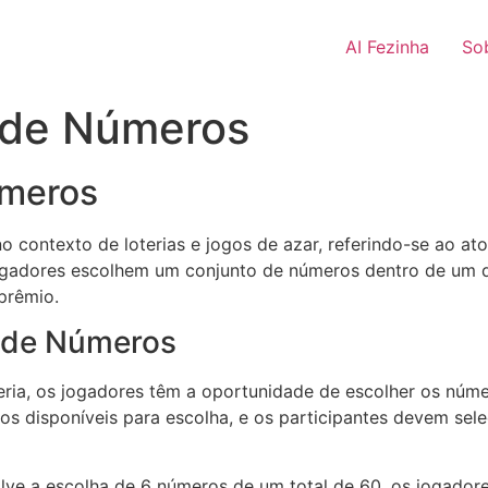
AI Fezinha
So
a de Números
úmeros
 contexto de loterias e jogos de azar, referindo-se ao at
gadores escolhem um conjunto de números dentro de um d
prêmio.
 de Números
ria, os jogadores têm a oportunidade de escolher os núm
os disponíveis para escolha, e os participantes devem se
lve a escolha de 6 números de um total de 60, os jogadore