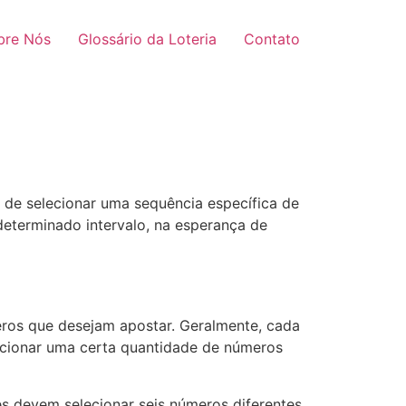
bre Nós
Glossário da Loteria
Contato
o de selecionar uma sequência específica de
eterminado intervalo, na esperança de
eros que desejam apostar. Geralmente, cada
lecionar uma certa quantidade de números
s devem selecionar seis números diferentes