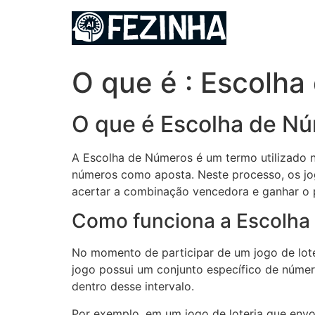
Ir
para
o
conteúdo
O que é : Escolh
O que é Escolha de N
A Escolha de Números é um termo utilizado no
números como aposta. Neste processo, os jo
acertar a combinação vencedora e ganhar o 
Como funciona a Escolha
No momento de participar de um jogo de lote
jogo possui um conjunto específico de númer
dentro desse intervalo.
Por exemplo, em um jogo de loteria que envo