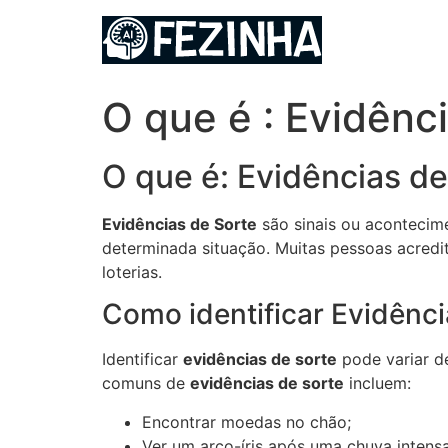
Ir
para
o
conteúdo
O que é : Evidênc
O que é: Evidências de
Evidências de Sorte
são sinais ou acontecim
determinada situação. Muitas pessoas acredi
loterias.
Como identificar Evidênci
Identificar
evidências de sorte
pode variar d
comuns de
evidências de sorte
incluem:
Encontrar moedas no chão;
Ver um arco-íris após uma chuva intensa