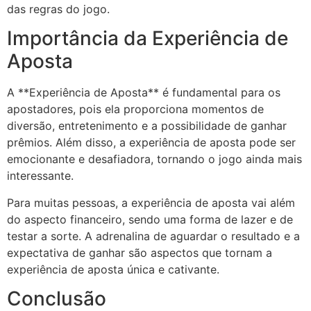
das regras do jogo.
Importância da Experiência de
Aposta
A **Experiência de Aposta** é fundamental para os
apostadores, pois ela proporciona momentos de
diversão, entretenimento e a possibilidade de ganhar
prêmios. Além disso, a experiência de aposta pode ser
emocionante e desafiadora, tornando o jogo ainda mais
interessante.
Para muitas pessoas, a experiência de aposta vai além
do aspecto financeiro, sendo uma forma de lazer e de
testar a sorte. A adrenalina de aguardar o resultado e a
expectativa de ganhar são aspectos que tornam a
experiência de aposta única e cativante.
Conclusão