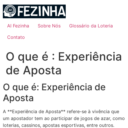
Ir
para
o
conteúdo
AI Fezinha
Sobre Nós
Glossário da Loteria
Contato
O que é : Experiência
de Aposta
O que é: Experiência de
Aposta
A **Experiência de Aposta** refere-se à vivência que
um apostador tem ao participar de jogos de azar, como
loterias, cassinos, apostas esportivas, entre outros.