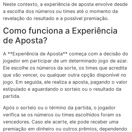
Neste contexto, a experiência de aposta envolve desde
a escolha dos números ou times até o momento da
revelação do resultado e a possível premiação.
Como funciona a Experiência
de Aposta?
A **Experiência de Aposta** começa com a decisão do
jogador em participar de um determinado jogo de azar.
Ele escolhe os números da sorte, os times que acredita
que vão vencer, ou qualquer outra opção disponível no
jogo. Em seguida, ele realiza a aposta, pagando o valor
estipulado e aguardando o sorteio ou o resultado da
partida.
Após o sorteio ou o término da partida, o jogador
verifica se os números ou times escolhidos foram os
vencedores. Caso ele acerte, ele pode receber uma
premiação em dinheiro ou outros prêmios, dependendo