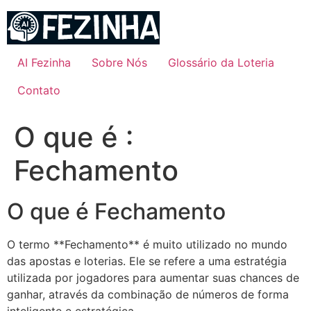
Ir
para
o
conteúdo
AI Fezinha
Sobre Nós
Glossário da Loteria
Contato
O que é :
Fechamento
O que é Fechamento
O termo **Fechamento** é muito utilizado no mundo
das apostas e loterias. Ele se refere a uma estratégia
utilizada por jogadores para aumentar suas chances de
ganhar, através da combinação de números de forma