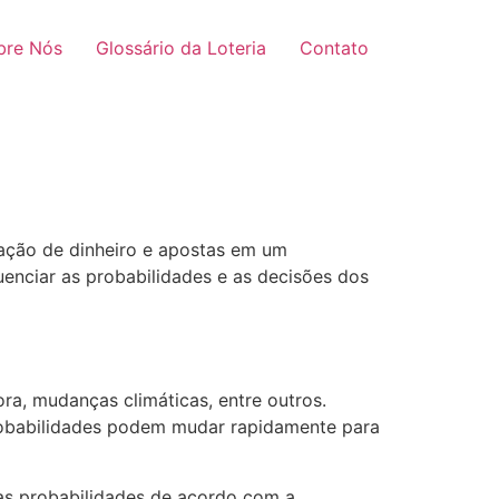
bre Nós
Glossário da Loteria
Contato
ação de dinheiro e apostas em um
uenciar as probabilidades e as decisões dos
ora, mudanças climáticas, entre outros.
robabilidades podem mudar rapidamente para
as probabilidades de acordo com a