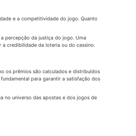
idade e a competitividade do jogo. Quanto
 a percepção da justiça do jogo. Uma
a credibilidade da loteria ou do cassino.
o os prêmios são calculados e distribuídos
fundamental para garantir a satisfação dos
ia no universo das apostas e dos jogos de