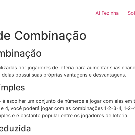
AI Fezinha
So
 de Combinação
mbinação
lizadas por jogadores de loteria para aumentar suas chanc
delas possui suas próprias vantagens e desvantagens.
imples
é escolher um conjunto de números e jogar com eles em t
 e 4, você poderá jogar com as combinações 1-2-3-4, 1-2-4-
les e é bastante popular entre os jogadores de loteria.
eduzida