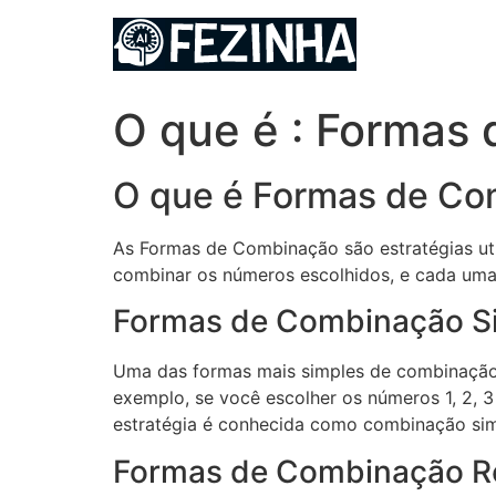
Ir
para
o
conteúdo
O que é : Formas
O que é Formas de Co
As Formas de Combinação são estratégias uti
combinar os números escolhidos, e cada uma 
Formas de Combinação S
Uma das formas mais simples de combinação 
exemplo, se você escolher os números 1, 2, 3
estratégia é conhecida como combinação simp
Formas de Combinação R