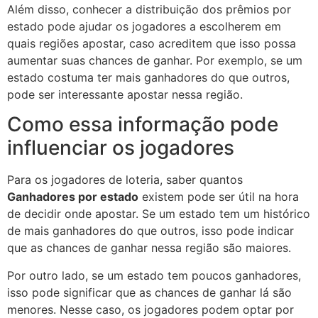
Além disso, conhecer a distribuição dos prêmios por
estado pode ajudar os jogadores a escolherem em
quais regiões apostar, caso acreditem que isso possa
aumentar suas chances de ganhar. Por exemplo, se um
estado costuma ter mais ganhadores do que outros,
pode ser interessante apostar nessa região.
Como essa informação pode
influenciar os jogadores
Para os jogadores de loteria, saber quantos
Ganhadores por estado
existem pode ser útil na hora
de decidir onde apostar. Se um estado tem um histórico
de mais ganhadores do que outros, isso pode indicar
que as chances de ganhar nessa região são maiores.
Por outro lado, se um estado tem poucos ganhadores,
isso pode significar que as chances de ganhar lá são
menores. Nesse caso, os jogadores podem optar por