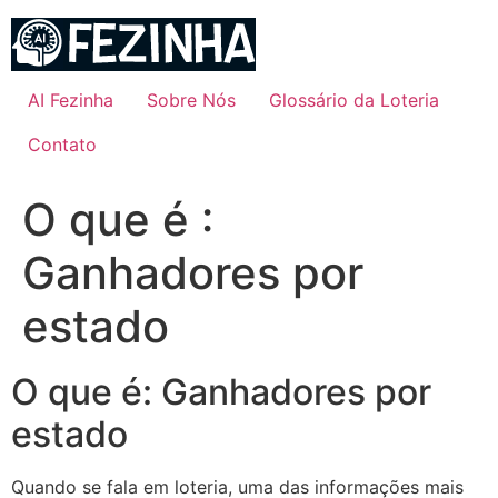
Ir
para
o
conteúdo
AI Fezinha
Sobre Nós
Glossário da Loteria
Contato
O que é :
Ganhadores por
estado
O que é: Ganhadores por
estado
Quando se fala em loteria, uma das informações mais