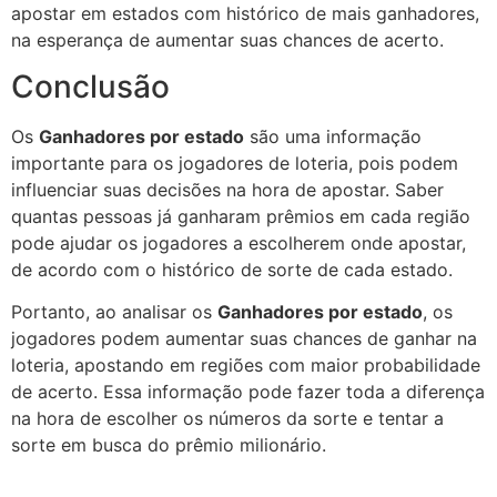
apostar em estados com histórico de mais ganhadores,
na esperança de aumentar suas chances de acerto.
Conclusão
Os
Ganhadores por estado
são uma informação
importante para os jogadores de loteria, pois podem
influenciar suas decisões na hora de apostar. Saber
quantas pessoas já ganharam prêmios em cada região
pode ajudar os jogadores a escolherem onde apostar,
de acordo com o histórico de sorte de cada estado.
Portanto, ao analisar os
Ganhadores por estado
, os
jogadores podem aumentar suas chances de ganhar na
loteria, apostando em regiões com maior probabilidade
de acerto. Essa informação pode fazer toda a diferença
na hora de escolher os números da sorte e tentar a
sorte em busca do prêmio milionário.