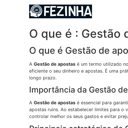
Ir
para
o
conteúdo
O que é : Gestão 
O que é Gestão de apo
A
Gestão de apostas
é um termo utilizado no
eficiente o seu dinheiro e apostas. É uma pr
longo prazo.
Importância da Gestão de
A
Gestão de apostas
é essencial para garan
apostas ruins. Ao estabelecer limites para o
controlar melhor os seus gastos e evitar preju