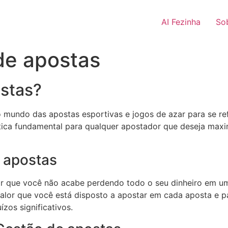
AI Fezinha
So
de apostas
stas?
 mundo das apostas esportivas e jogos de azar para se re
ática fundamental para qualquer apostador que deseja maxi
 apostas
tir que você não acabe perdendo todo o seu dinheiro em 
 valor que você está disposto a apostar em cada aposta e p
ízos significativos.