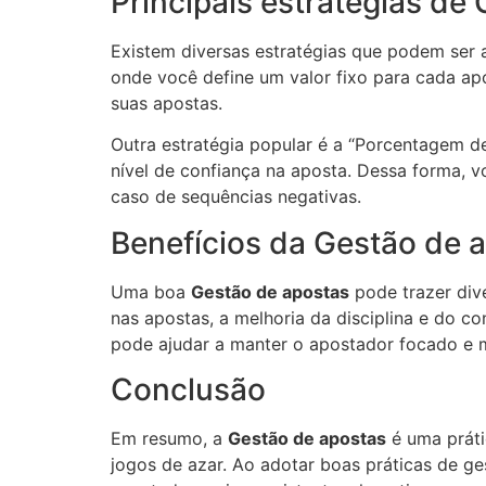
Principais estratégias de
Existem diversas estratégias que podem ser
onde você define um valor fixo para cada apo
suas apostas.
Outra estratégia popular é a “Porcentagem 
nível de confiança na aposta. Dessa forma, 
caso de sequências negativas.
Benefícios da Gestão de 
Uma boa
Gestão de apostas
pode trazer div
nas apostas, a melhoria da disciplina e do c
pode ajudar a manter o apostador focado e 
Conclusão
Em resumo, a
Gestão de apostas
é uma práti
jogos de azar. Ao adotar boas práticas de ge