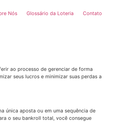
bre Nós
Glossário da Loteria
Contato
ferir ao processo de gerenciar de forma
mizar seus lucros e minimizar suas perdas a
uma única aposta ou em uma sequência de
ara o seu bankroll total, você consegue