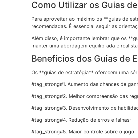
Como Utilizar os Guias de
Para aproveitar ao máximo os **guias de estr
recomendadas. É essencial seguir as orientaç
Além disso, é importante lembrar que os **g
manter uma abordagem equilibrada e realista 
Benefícios dos Guias de E
Os **guias de estratégia** oferecem uma séri
#tag_strong#1. Aumento das chances de ganh
#tag_strong#2. Melhor compreensão das regr
#tag_strong#3. Desenvolvimento de habilidad
#tag_strong#4. Redução de erros e falhas;
#tag_strong#5. Maior controle sobre o jogo.