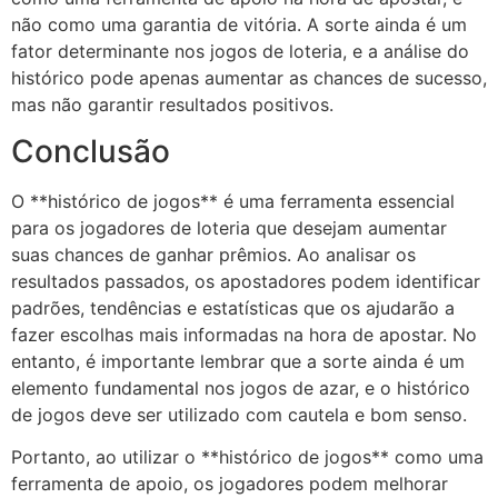
não como uma garantia de vitória. A sorte ainda é um
fator determinante nos jogos de loteria, e a análise do
histórico pode apenas aumentar as chances de sucesso,
mas não garantir resultados positivos.
Conclusão
O **histórico de jogos** é uma ferramenta essencial
para os jogadores de loteria que desejam aumentar
suas chances de ganhar prêmios. Ao analisar os
resultados passados, os apostadores podem identificar
padrões, tendências e estatísticas que os ajudarão a
fazer escolhas mais informadas na hora de apostar. No
entanto, é importante lembrar que a sorte ainda é um
elemento fundamental nos jogos de azar, e o histórico
de jogos deve ser utilizado com cautela e bom senso.
Portanto, ao utilizar o **histórico de jogos** como uma
ferramenta de apoio, os jogadores podem melhorar