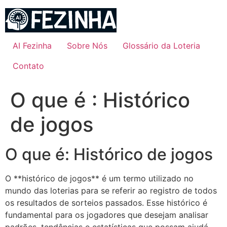
Ir
para
o
conteúdo
AI Fezinha
Sobre Nós
Glossário da Loteria
Contato
O que é : Histórico
de jogos
O que é: Histórico de jogos
O **histórico de jogos** é um termo utilizado no
mundo das loterias para se referir ao registro de todos
os resultados de sorteios passados. Esse histórico é
fundamental para os jogadores que desejam analisar