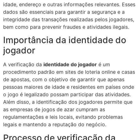
idade, endereço e outras informações relevantes. Esses
dados são essenciais para garantir a segurança e a
integridade das transações realizadas pelos jogadores,
bem como para prevenir fraudes e atividades ilegais.
Importância da identidade do
jogador
A verificação da
identidade do jogador
é um
procedimento padrão em sites de loteria online e casas
de apostas, com o objetivo de garantir que apenas
pessoas maiores de idade e residentes em países onde
o jogo é legalizado possam participar das atividades.
Além disso, a identificação dos jogadores permite que
as empresas de jogos de azar cumpram as
regulamentações e leis locais, evitando problemas
legais e mantendo a reputação do negócio.
Processo de verificação da