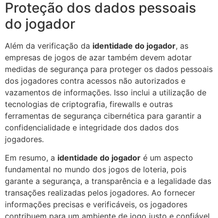
Proteção dos dados pessoais
do jogador
Além da verificação da
identidade do jogador
, as
empresas de jogos de azar também devem adotar
medidas de segurança para proteger os dados pessoais
dos jogadores contra acessos não autorizados e
vazamentos de informações. Isso inclui a utilização de
tecnologias de criptografia, firewalls e outras
ferramentas de segurança cibernética para garantir a
confidencialidade e integridade dos dados dos
jogadores.
Em resumo, a
identidade do jogador
é um aspecto
fundamental no mundo dos jogos de loteria, pois
garante a segurança, a transparência e a legalidade das
transações realizadas pelos jogadores. Ao fornecer
informações precisas e verificáveis, os jogadores
contribuem para um ambiente de jogo justo e confiável,