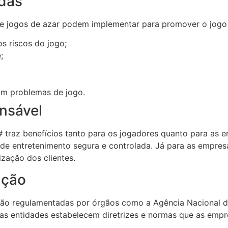
adas
e jogos de azar podem implementar para promover o jogo 
s riscos do jogo;
;
om problemas de jogo.
nsável
traz benefícios tanto para os jogadores quanto para as em
de entretenimento segura e controlada. Já para as empresa
ização dos clientes.
ação
l são regulamentadas por órgãos como a Agência Nacional d
sas entidades estabelecem diretrizes e normas que as empr