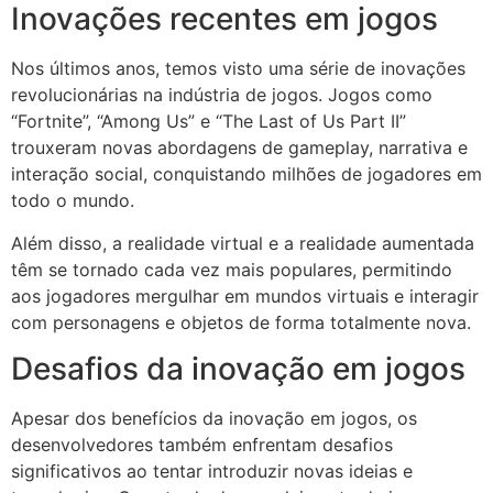
Inovações recentes em jogos
Nos últimos anos, temos visto uma série de inovações
revolucionárias na indústria de jogos. Jogos como
“Fortnite”, “Among Us” e “The Last of Us Part II”
trouxeram novas abordagens de gameplay, narrativa e
interação social, conquistando milhões de jogadores em
todo o mundo.
Além disso, a realidade virtual e a realidade aumentada
têm se tornado cada vez mais populares, permitindo
aos jogadores mergulhar em mundos virtuais e interagir
com personagens e objetos de forma totalmente nova.
Desafios da inovação em jogos
Apesar dos benefícios da inovação em jogos, os
desenvolvedores também enfrentam desafios
significativos ao tentar introduzir novas ideias e