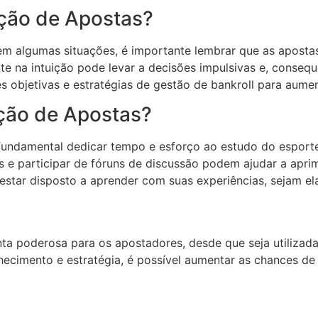
uição de Apostas?
em algumas situações, é importante lembrar que as apostas
te na intuição pode levar a decisões impulsivas e, consequ
s objetivas e estratégias de gestão de bankroll para aume
ção de Apostas?
 fundamental dedicar tempo e esforço ao estudo do esport
s e participar de fóruns de discussão podem ajudar a apri
estar disposto a aprender com suas experiências, sejam ela
ta poderosa para os apostadores, desde que seja utilizad
nhecimento e estratégia, é possível aumentar as chances d