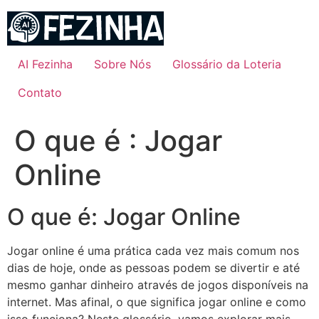
Ir
para
o
conteúdo
AI Fezinha
Sobre Nós
Glossário da Loteria
Contato
O que é : Jogar
Online
O que é: Jogar Online
Jogar online é uma prática cada vez mais comum nos
dias de hoje, onde as pessoas podem se divertir e até
mesmo ganhar dinheiro através de jogos disponíveis na
internet. Mas afinal, o que significa jogar online e como