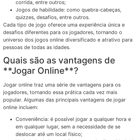
corrida, entre outros;
Jogos de habilidade: como quebra-cabeças,
quizzes, desafios, entre outros.
Cada tipo de jogo oferece uma experiência única e
desafios diferentes para os jogadores, tornando o
universo dos jogos online diversificado e atrativo para
pessoas de todas as idades.
Quais são as vantagens de
**Jogar Online**?
Jogar online traz uma série de vantagens para os
jogadores, tornando essa prática cada vez mais
popular. Algumas das principais vantagens de jogar
online incluem:
Conveniência: é possível jogar a qualquer hora e
em qualquer lugar, sem a necessidade de se
deslocar até um local físico;