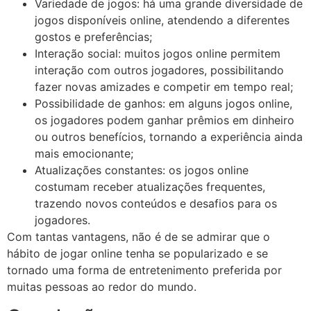
Variedade de jogos: há uma grande diversidade de
jogos disponíveis online, atendendo a diferentes
gostos e preferências;
Interação social: muitos jogos online permitem
interação com outros jogadores, possibilitando
fazer novas amizades e competir em tempo real;
Possibilidade de ganhos: em alguns jogos online,
os jogadores podem ganhar prêmios em dinheiro
ou outros benefícios, tornando a experiência ainda
mais emocionante;
Atualizações constantes: os jogos online
costumam receber atualizações frequentes,
trazendo novos conteúdos e desafios para os
jogadores.
Com tantas vantagens, não é de se admirar que o
hábito de jogar online tenha se popularizado e se
tornado uma forma de entretenimento preferida por
muitas pessoas ao redor do mundo.