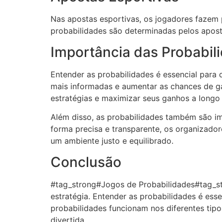
Nas apostas esportivas, os jogadores fazem 
probabilidades são determinadas pelos apos
Importância das Probabil
Entender as probabilidades é essencial para
mais informadas e aumentar as chances de ga
estratégias e maximizar seus ganhos a longo
Além disso, as probabilidades também são imp
forma precisa e transparente, os organizad
um ambiente justo e equilibrado.
Conclusão
#tag_strong#Jogos de Probabilidades#tag_s
estratégia. Entender as probabilidades é es
probabilidades funcionam nos diferentes tipo
divertida.