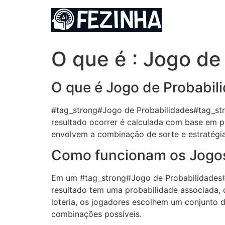
Ir
para
o
conteúdo
O que é : Jogo de
O que é Jogo de Probabil
#tag_strong#Jogo de Probabilidades#tag_str
resultado ocorrer é calculada com base em p
envolvem a combinação de sorte e estratégia
Como funcionam os Jogos
Em um #tag_strong#Jogo de Probabilidades#t
resultado tem uma probabilidade associada, 
loteria, os jogadores escolhem um conjunto 
combinações possíveis.