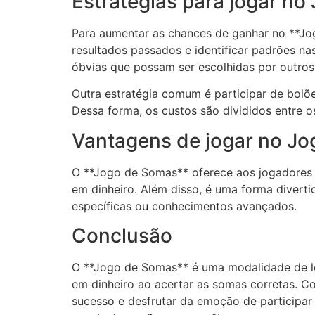
Estratégias para jogar n
Para aumentar as chances de ganhar no **Jog
resultados passados e identificar padrões na
óbvias que possam ser escolhidas por outros
Outra estratégia comum é participar de bolõ
Dessa forma, os custos são divididos entre 
Vantagens de jogar no J
O **Jogo de Somas** oferece aos jogadores 
em dinheiro. Além disso, é uma forma diverti
específicas ou conhecimentos avançados.
Conclusão
O **Jogo de Somas** é uma modalidade de lo
em dinheiro ao acertar as somas corretas. C
sucesso e desfrutar da emoção de participar