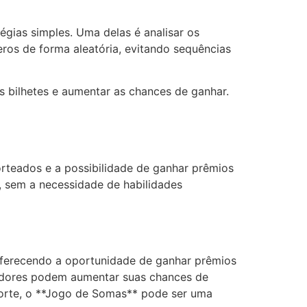
gias simples. Uma delas é analisar os
ros de forma aleatória, evitando sequências
s bilhetes e aumentar as chances de ganhar.
rteados e a possibilidade de ganhar prêmios
s, sem a necessidade de habilidades
oferecendo a oportunidade de ganhar prêmios
gadores podem aumentar suas chances de
 sorte, o **Jogo de Somas** pode ser uma