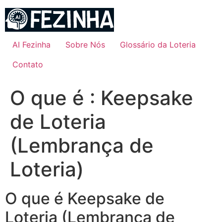
Ir
para
o
conteúdo
AI Fezinha
Sobre Nós
Glossário da Loteria
Contato
O que é : Keepsake
de Loteria
(Lembrança de
Loteria)
O que é Keepsake de
Loteria (Lembrança de