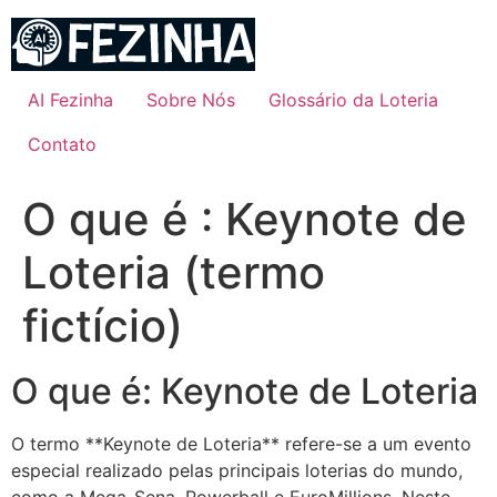
Ir
para
o
conteúdo
AI Fezinha
Sobre Nós
Glossário da Loteria
Contato
O que é : Keynote de
Loteria (termo
fictício)
O que é: Keynote de Loteria
O termo **Keynote de Loteria** refere-se a um evento
especial realizado pelas principais loterias do mundo,