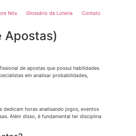
bre Nós
Glossário da Loteria
Contato
e Apostas)
ssional de apostas que possui habilidades
cialistas em analisar probabilidades,
is dedicam horas analisando jogos, eventos
as. Além disso, é fundamental ter disciplina