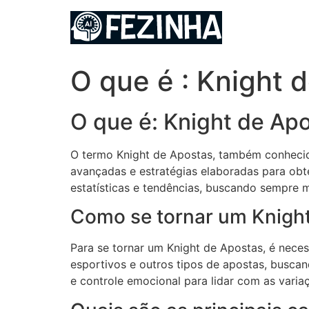
Ir
para
o
conteúdo
O que é : Knight 
O que é: Knight de Apo
O termo Knight de Apostas, também conhecido
avançadas e estratégias elaboradas para obte
estatísticas e tendências, buscando sempre m
Como se tornar um Knigh
Para se tornar um Knight de Apostas, é neces
esportivos e outros tipos de apostas, buscan
e controle emocional para lidar com as vari