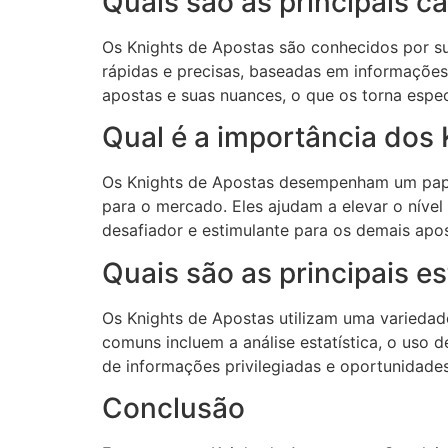
Quais são as principais c
Os Knights de Apostas são conhecidos por sua
rápidas e precisas, baseadas em informaçõe
apostas e suas nuances, o que os torna espec
Qual é a importância dos
Os Knights de Apostas desempenham um papel
para o mercado. Eles ajudam a elevar o níve
desafiador e estimulante para os demais apo
Quais são as principais e
Os Knights de Apostas utilizam uma variedad
comuns incluem a análise estatística, o uso
de informações privilegiadas e oportunidade
Conclusão