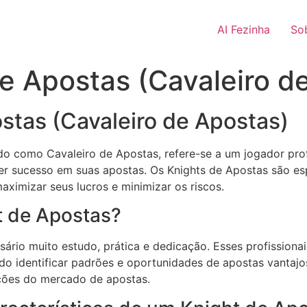
AI Fezinha
So
de Apostas (Cavaleiro d
stas (Cavaleiro de Apostas)
 como Cavaleiro de Apostas, refere-se a um jogador profi
r sucesso em suas apostas. Os Knights de Apostas são espe
aximizar seus lucros e minimizar os riscos.
t de Apostas?
sário muito estudo, prática e dedicação. Esses profissiona
do identificar padrões e oportunidades de apostas vantajos
ações do mercado de apostas.