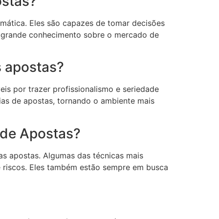
ostas?
emática. Eles são capazes de tomar decisões
um grande conhecimento sobre o mercado de
s apostas?
s por trazer profissionalismo e seriedade
ias de apostas, tornando o ambiente mais
s de Apostas?
as apostas. Algumas das técnicas mais
de riscos. Eles também estão sempre em busca