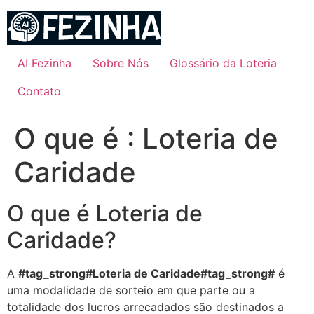
Ir
para
o
conteúdo
AI Fezinha
Sobre Nós
Glossário da Loteria
Contato
O que é : Loteria de
Caridade
O que é Loteria de
Caridade?
A
#tag_strong#Loteria de Caridade#tag_strong#
é
uma modalidade de sorteio em que parte ou a
totalidade dos lucros arrecadados são destinados a