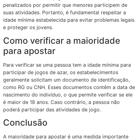
penalizados por permitir que menores participem de
suas atividades. Portanto, é fundamental respeitar a
idade mínima estabelecida para evitar problemas legais
e proteger os jovens.
Como verificar a maioridade
para apostar
Para verificar se uma pessoa tem a idade mínima para
participar de jogos de azar, os estabelecimentos
geralmente solicitam um documento de identificação,
como RG ou CNH. Esses documentos contêm a data de
nascimento do indivíduo, o que permite verificar se ele
é maior de 18 anos. Caso contrário, a pessoa não
poderá participar das atividades de jogo.
Conclusão
A maioridade para apostar é uma medida importante