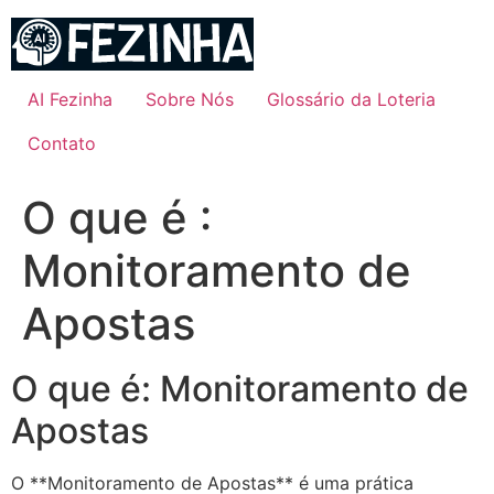
Ir
para
o
conteúdo
AI Fezinha
Sobre Nós
Glossário da Loteria
Contato
O que é :
Monitoramento de
Apostas
O que é: Monitoramento de
Apostas
O **Monitoramento de Apostas** é uma prática