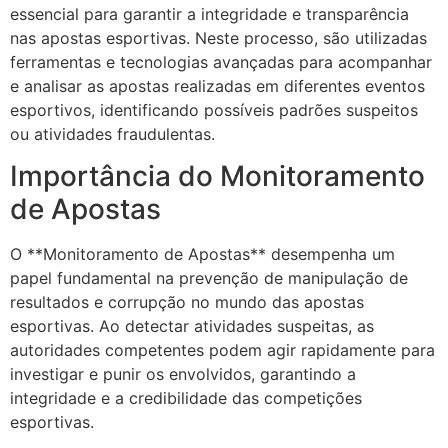
essencial para garantir a integridade e transparência
nas apostas esportivas. Neste processo, são utilizadas
ferramentas e tecnologias avançadas para acompanhar
e analisar as apostas realizadas em diferentes eventos
esportivos, identificando possíveis padrões suspeitos
ou atividades fraudulentas.
Importância do Monitoramento
de Apostas
O **Monitoramento de Apostas** desempenha um
papel fundamental na prevenção de manipulação de
resultados e corrupção no mundo das apostas
esportivas. Ao detectar atividades suspeitas, as
autoridades competentes podem agir rapidamente para
investigar e punir os envolvidos, garantindo a
integridade e a credibilidade das competições
esportivas.