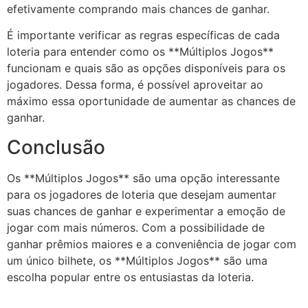
efetivamente comprando mais chances de ganhar.
É importante verificar as regras específicas de cada
loteria para entender como os **Múltiplos Jogos**
funcionam e quais são as opções disponíveis para os
jogadores. Dessa forma, é possível aproveitar ao
máximo essa oportunidade de aumentar as chances de
ganhar.
Conclusão
Os **Múltiplos Jogos** são uma opção interessante
para os jogadores de loteria que desejam aumentar
suas chances de ganhar e experimentar a emoção de
jogar com mais números. Com a possibilidade de
ganhar prêmios maiores e a conveniência de jogar com
um único bilhete, os **Múltiplos Jogos** são uma
escolha popular entre os entusiastas da loteria.