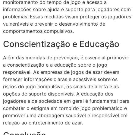
monitoramento do tempo de jogo e acesso a
informações sobre ajuda e suporte para jogadores com
problemas. Essas medidas visam proteger os jogadores
vulneráveis e prevenir o desenvolvimento de
comportamentos compulsivos.
Conscientização e Educação
Além das medidas de prevenção, é essencial promover
a conscientização e a educação sobre o jogo
responsável. As empresas de jogos de azar devem
fornecer informações claras e acessíveis sobre os
riscos do jogo compulsivo, os sinais de alerta e as
opções de suporte disponíveis. A educação dos
jogadores e da sociedade em geral é fundamental para
combater o estigma em torno do jogo problemático e
promover uma abordagem saudável e responsável em
relação ao entretenimento de azar.