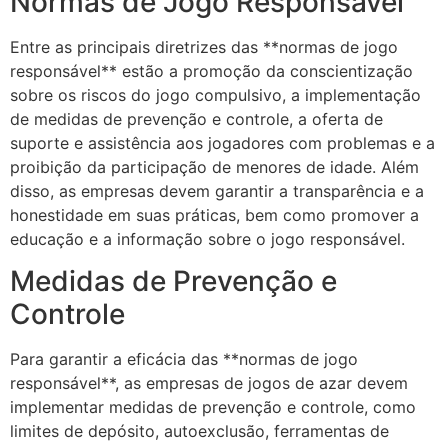
Normas de Jogo Responsável
Entre as principais diretrizes das **normas de jogo
responsável** estão a promoção da conscientização
sobre os riscos do jogo compulsivo, a implementação
de medidas de prevenção e controle, a oferta de
suporte e assistência aos jogadores com problemas e a
proibição da participação de menores de idade. Além
disso, as empresas devem garantir a transparência e a
honestidade em suas práticas, bem como promover a
educação e a informação sobre o jogo responsável.
Medidas de Prevenção e
Controle
Para garantir a eficácia das **normas de jogo
responsável**, as empresas de jogos de azar devem
implementar medidas de prevenção e controle, como
limites de depósito, autoexclusão, ferramentas de