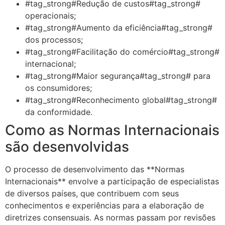
#tag_strong#Redução de custos#tag_strong#
operacionais;
#tag_strong#Aumento da eficiência#tag_strong#
dos processos;
#tag_strong#Facilitação do comércio#tag_strong#
internacional;
#tag_strong#Maior segurança#tag_strong# para
os consumidores;
#tag_strong#Reconhecimento global#tag_strong#
da conformidade.
Como as Normas Internacionais
são desenvolvidas
O processo de desenvolvimento das **Normas
Internacionais** envolve a participação de especialistas
de diversos países, que contribuem com seus
conhecimentos e experiências para a elaboração de
diretrizes consensuais. As normas passam por revisões