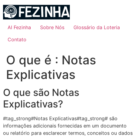
Ir
para
o
conteúdo
AI Fezinha
Sobre Nós
Glossário da Loteria
Contato
O que é : Notas
Explicativas
O que são Notas
Explicativas?
#tag_strong#Notas Explicativas#tag_strong# são
informações adicionais fornecidas em um documento
ou relatório para esclarecer termos, conceitos ou dados