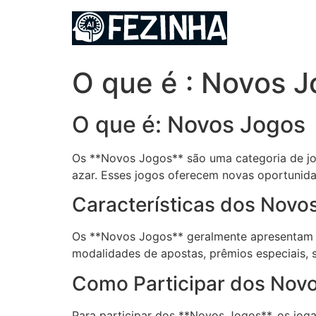
Ir
para
o
conteúdo
O que é : Novos 
O que é: Novos Jogos
Os **Novos Jogos** são uma categoria de jog
azar. Esses jogos oferecem novas oportunida
Características dos Novo
Os **Novos Jogos** geralmente apresentam car
modalidades de apostas, prêmios especiais, s
Como Participar dos Nov
Para participar dos **Novos Jogos**, os jog