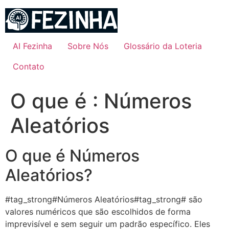
Ir
para
o
conteúdo
AI Fezinha
Sobre Nós
Glossário da Loteria
Contato
O que é : Números
Aleatórios
O que é Números
Aleatórios?
#tag_strong#Números Aleatórios#tag_strong# são
valores numéricos que são escolhidos de forma
imprevisível e sem seguir um padrão específico. Eles