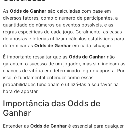
As
Odds de Ganhar
são calculadas com base em
diversos fatores, como o número de participantes, a
quantidade de números ou eventos possíveis, e as
regras específicas de cada jogo. Geralmente, as casas
de apostas e loterias utilizam cálculos estatísticos para
determinar as
Odds de Ganhar
em cada situação.
É importante ressaltar que as
Odds de Ganhar
não
garantem o sucesso de um jogador, mas sim indicam as
chances de vitória em determinado jogo ou aposta. Por
isso, é fundamental entender como essas
probabilidades funcionam e utilizá-las a seu favor na
hora de apostar.
Importância das Odds de
Ganhar
Entender as
Odds de Ganhar
é essencial para qualquer