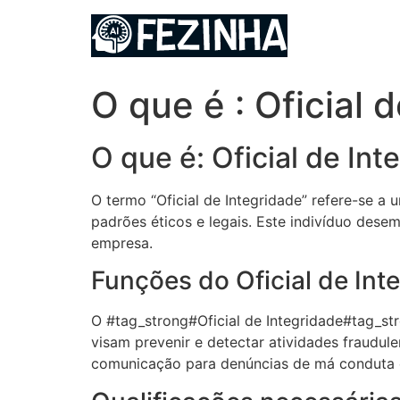
Ir
para
o
conteúdo
O que é : Oficial 
O que é: Oficial de Int
O termo “Oficial de Integridade” refere-se a
padrões éticos e legais. Este indivíduo de
empresa.
Funções do Oficial de Int
O #tag_strong#Oficial de Integridade#tag_st
visam prevenir e detectar atividades fraudul
comunicação para denúncias de má conduta e 