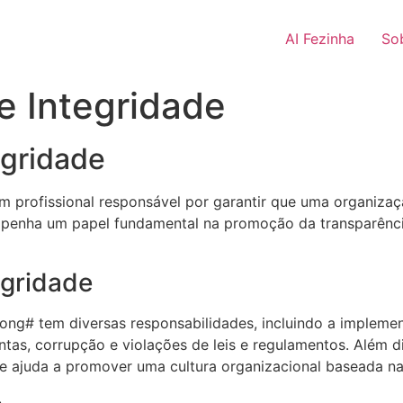
AI Fezinha
So
de Integridade
egridade
 um profissional responsável por garantir que uma organiz
sempenha um papel fundamental na promoção da transparênc
egridade
rong# tem diversas responsabilidades, incluindo a impleme
entas, corrupção e violações de leis e regulamentos. Além 
ajuda a promover uma cultura organizacional baseada na é