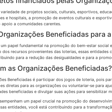
jetos financiados pelas Organiza
ariedade de projetos sociais, culturais, esportivos, educa
es e hospitais, a promoção de eventos culturais e esporti
o apoio a comunidades carentes.
 Organizações Beneficiadas para 
m papel fundamental na promoção do bem-estar social e 
o dos recursos provenientes das loterias, essas entidades
ibuindo para a redução das desigualdades e para a promo
om as Organizações Beneficiadas?
s Beneficiadas é participar dos jogos de loteria, pois pa
ões diretas para as organizações ou voluntariar-se para a
es beneficiadas e divulgar suas ações para sensibilizar ma
esempenham um papel crucial na promoção do desenvolvim
essas entidades, você está contribuindo para a transformaç