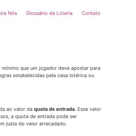
bre Nós
Glossário da Loteria
Contato
lor mínimo que um jogador deve apostar para
gras estabelecidas pela casa lotérica ou
nda ao valor da
quota de entrada
. Esse valor
sos, a quota de entrada pode ser
m justa do valor arrecadado.