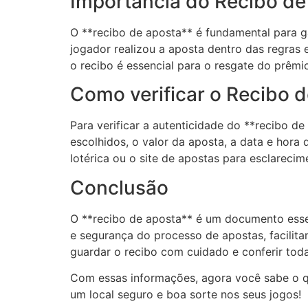
Importância do Recibo de
O **recibo de aposta** é fundamental para g
jogador realizou a aposta dentro das regras 
o recibo é essencial para o resgate do prêmi
Como verificar o Recibo 
Para verificar a autenticidade do **recibo d
escolhidos, o valor da aposta, a data e hora
lotérica ou o site de apostas para esclarecim
Conclusão
O **recibo de aposta** é um documento essen
e segurança do processo de apostas, facilit
guardar o recibo com cuidado e conferir toda
Com essas informações, agora você sabe o qu
um local seguro e boa sorte nos seus jogos!