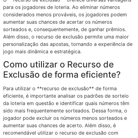
para os jogadores de loteria. Ao eliminar números
considerados menos prováveis, os jogadores podem
aumentar suas chances de acertar os números
sorteados e, consequentemente, de ganhar prêmios.
Além disso, o recurso de exclusão permite uma maior
personalização das apostas, tornando a experiência de
jogo mais dinâmica e estratégica.
Como utilizar o Recurso de
Exclusão de forma eficiente?
Para utilizar o **recurso de exclusão** de forma
eficiente, é importante analisar os padrões de sorteio
da loteria em questão e identificar quais números têm
sido mais frequentemente sorteados. Dessa forma, o
jogador pode excluir os números menos sorteados e
aumentar suas chances de acerto. Além disso, é
recomendável utilizar o recurso de exclusão com