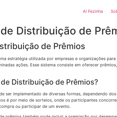
AI Fezinha
So
 de Distribuição de Prê
stribuição de Prêmios
ma estratégia utilizada por empresas e organizações para i
minadas ações. Esse sistema consiste em oferecer prêmio
de Distribuição de Prêmios?
ode ser implementado de diversas formas, dependendo dos 
ios é por meio de sorteios, onde os participantes concor
compra ou participar de um evento.
o de prêmios também pode incluir a premiação por desempe