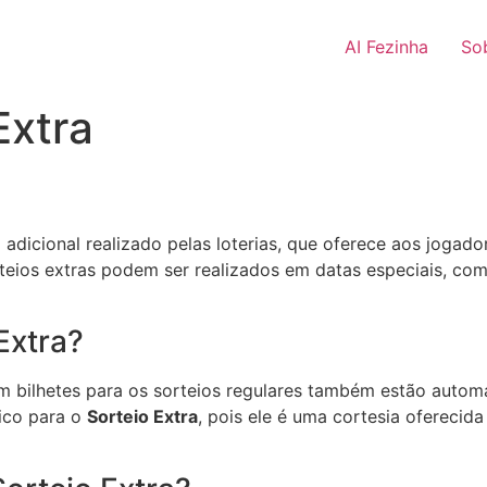
AI Fezinha
So
Extra
adicional realizado pelas loterias, que oferece aos jogad
teios extras podem ser realizados em datas especiais, como
Extra?
am bilhetes para os sorteios regulares também estão automa
ico para o
Sorteio Extra
, pois ele é uma cortesia oferecida