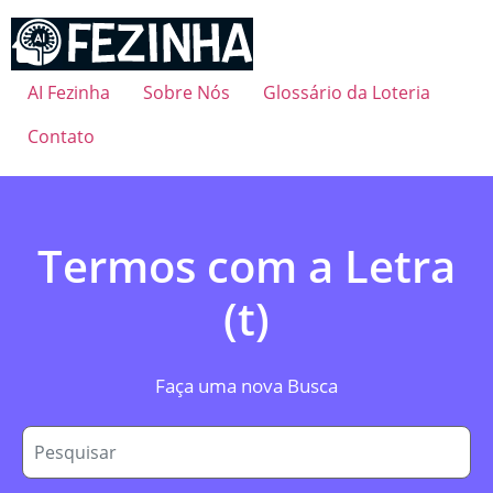
Ir
para
o
conteúdo
AI Fezinha
Sobre Nós
Glossário da Loteria
Contato
Termos com a Letra
(t)
Faça uma nova Busca